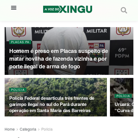
PLACAS PA
Homem é preso em Placas suspeito de
matar novilha de fazenda vizinha e por
porte ilegal de arma de fogo
POLÍCIA
POLÍCIA
Polícia Federal desarticula três frentes de
garimpo ilegal no sul do Pará durante
Uruará: Ca
operação em Santa Maria das Barreiras
“Curva da 
Home
Categoria
Polícia