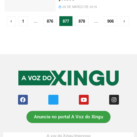
28 DE MARÇO DE 2019
1
…
876
877
878
…
906
Anuncie no portal A Voz do Xingu
A voz do Xingu Impresso