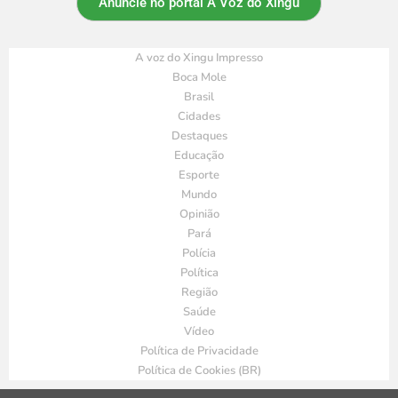
Anuncie no portal A Voz do Xingu
A voz do Xingu Impresso
Boca Mole
Brasil
Cidades
Destaques
Educação
Esporte
Mundo
Opinião
Pará
Polícia
Política
Região
Saúde
Vídeo
Política de Privacidade
Política de Cookies (BR)