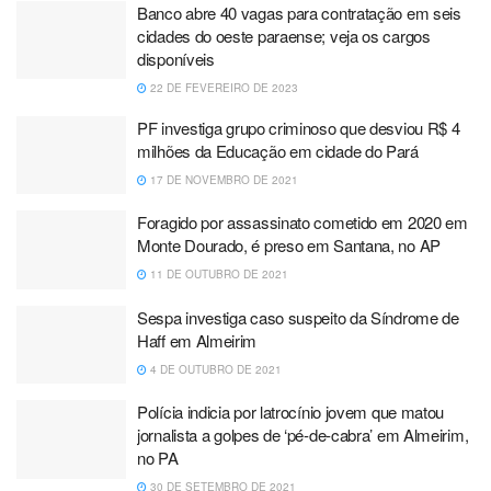
Banco abre 40 vagas para contratação em seis
cidades do oeste paraense; veja os cargos
disponíveis
22 DE FEVEREIRO DE 2023
PF investiga grupo criminoso que desviou R$ 4
milhões da Educação em cidade do Pará
17 DE NOVEMBRO DE 2021
Foragido por assassinato cometido em 2020 em
Monte Dourado, é preso em Santana, no AP
11 DE OUTUBRO DE 2021
Sespa investiga caso suspeito da Síndrome de
Haff em Almeirim
4 DE OUTUBRO DE 2021
Polícia indicia por latrocínio jovem que matou
jornalista a golpes de ‘pé-de-cabra’ em Almeirim,
no PA
30 DE SETEMBRO DE 2021