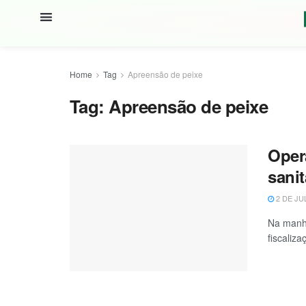
Home
Tag
Apreensão de peixe
Tag:
Apreensão de peixe
Oper
sanit
2 DE JU
Na manhã
fiscalizaç