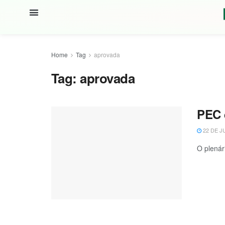
Home
Tag
aprovada
Tag:
aprovada
PEC 
22 DE J
O plenár