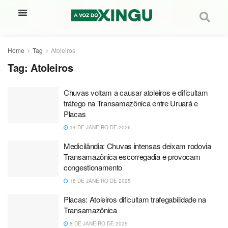
Home
Tag
Atoleiros
Tag:
Atoleiros
Chuvas voltam a causar atoleiros e dificultam
tráfego na Transamazônica entre Uruará e
Placas
14 DE JANEIRO DE 2026
Medicilândia: Chuvas intensas deixam rodovia
Transamazônica escorregadia e provocam
congestionamento
18 DE JANEIRO DE 2025
Placas: Atoleiros dificultam trafegabilidade na
Transamazônica
8 DE JANEIRO DE 2025