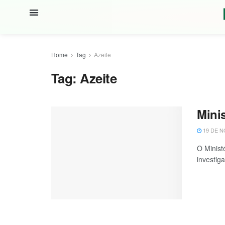
Home
Tag
Azeite
Tag:
Azeite
Minis
19 DE N
O Minist
investig