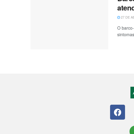
aten
27 DE A
O barco-
sintomas