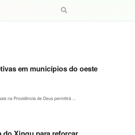
letivas em municípios do oeste
is na Providência de Deus permitirá ...
a do Xingu para reforçar