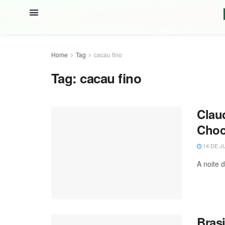
Home
Tag
cacau fino
Tag:
cacau fino
Clau
Choc
14 DE J
A noite d
Bras