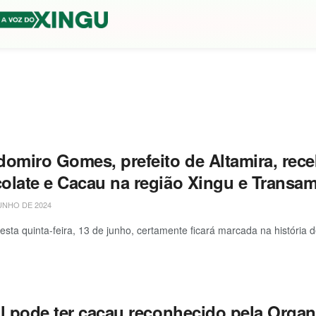
domiro Gomes, prefeito de Altamira, rece
olate e Cacau na região Xingu e Transa
UNHO DE 2024
esta quinta-feira, 13 de junho, certamente ficará marcada na história de
il pode ter cacau reconhecido pela Organ