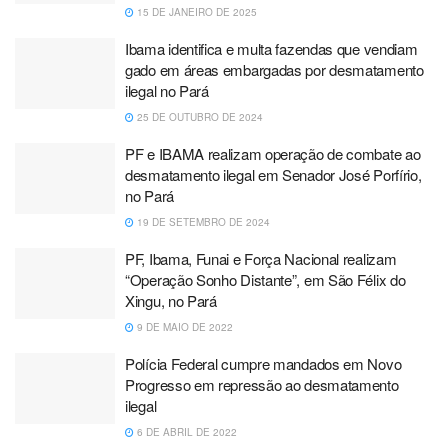
15 DE JANEIRO DE 2025
Ibama identifica e multa fazendas que vendiam
gado em áreas embargadas por desmatamento
ilegal no Pará
25 DE OUTUBRO DE 2024
PF e IBAMA realizam operação de combate ao
desmatamento ilegal em Senador José Porfírio,
no Pará
19 DE SETEMBRO DE 2024
PF, Ibama, Funai e Força Nacional realizam
“Operação Sonho Distante”, em São Félix do
Xingu, no Pará
9 DE MAIO DE 2022
Polícia Federal cumpre mandados em Novo
Progresso em repressão ao desmatamento
ilegal
6 DE ABRIL DE 2022