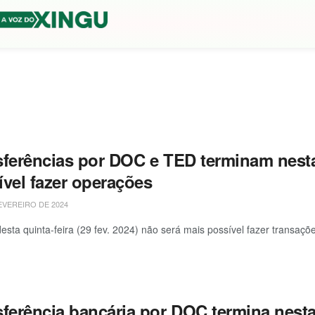
sferências por DOC e TED terminam nesta
ível fazer operações
EVEREIRO DE 2024
 desta quinta-feira (29 fev. 2024) não será mais possível fazer transa
sferência bancária por DOC termina nesta