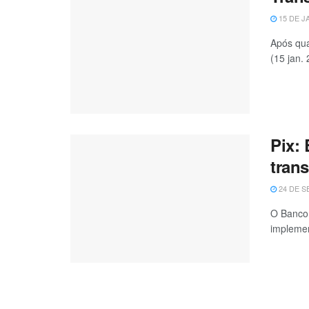
15 DE J
Após qua
(15 jan. 
Pix:
trans
24 DE S
O Banco 
implemen