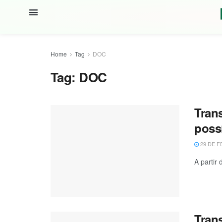
Home
Tag
DOC
Tag:
DOC
Tran
poss
29 DE F
A partir
Tran