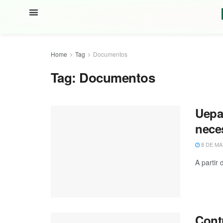
Home
Tag
Documentos
Tag:
Documentos
Uepa 
nece
8 DE MA
A partir
Cont