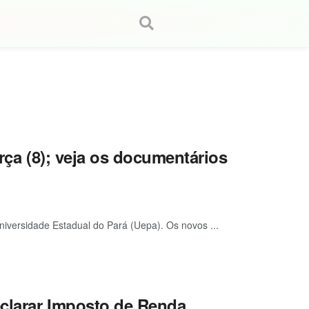
erça (8); veja os documentários
 Universidade Estadual do Pará (Uepa). Os novos ...
clarar Imposto de Renda