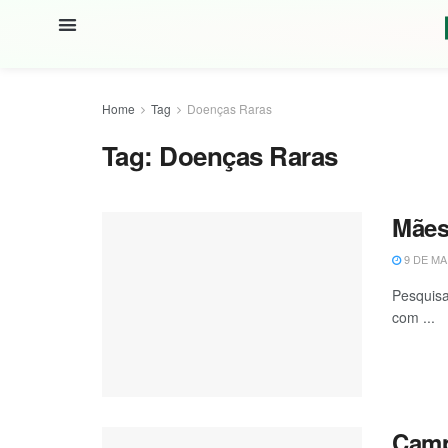
Home
Tag
Doenças Raras
Tag:
Doenças Raras
Mães
9 DE MA
Pesquisa
com ...
Camp