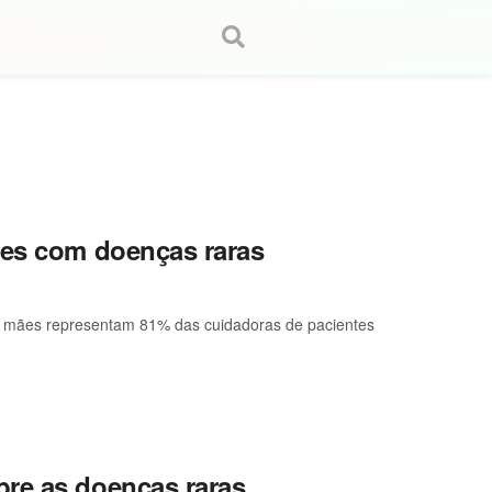
tes com doenças raras
as mães representam 81% das cuidadoras de pacientes
bre as doenças raras