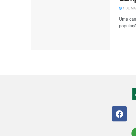
1 DE MA
Uma camp
populaçã