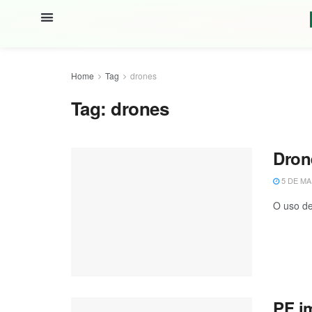
Home
Tag
drones
Tag:
drones
Dron
5 DE MA
O uso de
PF i