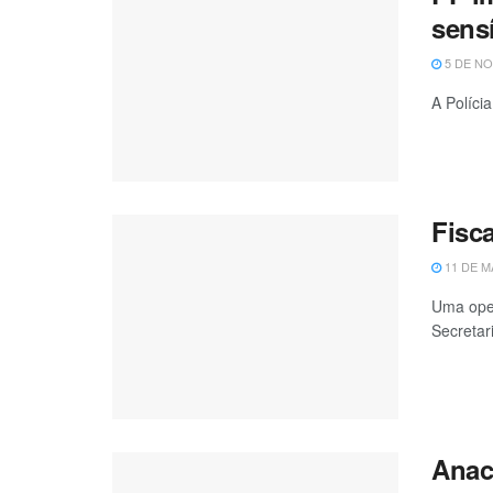
sens
5 DE NO
A Políci
Fisc
11 DE M
Uma oper
Secretari
Anac