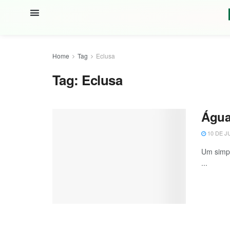
Home
Tag
Eclusa
Tag:
Eclusa
Água
10 DE J
Um simpl
...