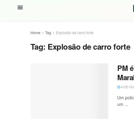
Home
Tag
Explosão de carro forte
Tag:
Explosão de carro forte
PM é
Mara
4 DE OU
Um polic
um ...