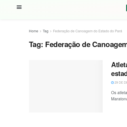
Home
Tag
Federação de Canoagem do Estado do Pará
Tag:
Federação de Canoagem
Atle
esta
29 DE D
Os atlet
Maratona