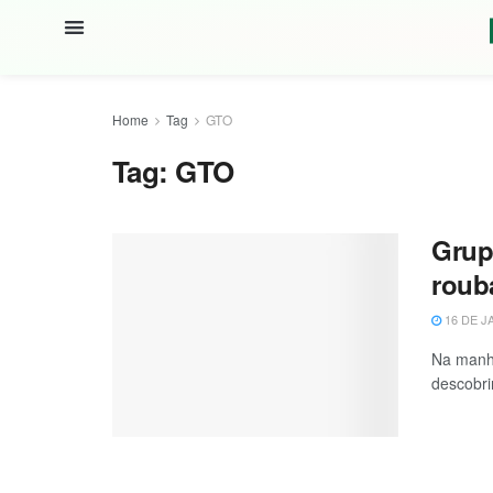
Home
Tag
GTO
Tag:
GTO
Grup
roub
16 DE J
Na manhã
descobri