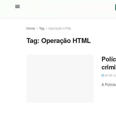
Home
Tag
Operação HTML
Tag:
Operação HTML
Polí
crim
26 DE J
A Políci