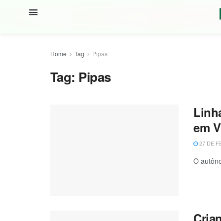
Home
Tag
Pipas
Tag:
Pipas
Linh
em V
27 DE F
O autôno
Cria