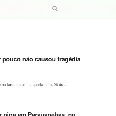
or pouco não causou tragédia
a tarde da última quarta-feira, 26 de ...
gar pipa em Parauapebas, no