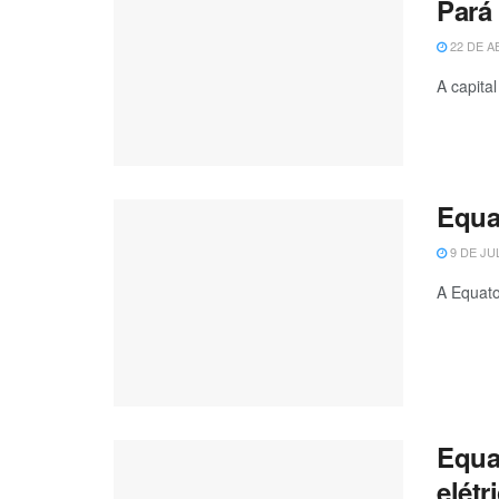
Pará
22 DE A
A capita
Equat
9 DE JU
A Equato
Equat
elétr