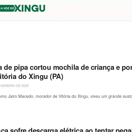
a de pipa cortou mochila de criança e p
itória do Xingu (PA)
EVEREIRO DE 2025
mo Jairo Macedo, morador de Vitória do Xingu, viveu um grande susto n
nça sofre descarga elétrica ao tentar pe