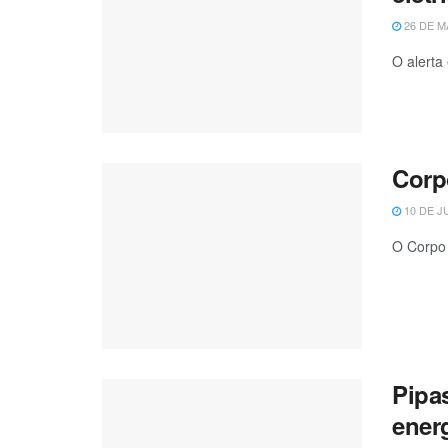
26 DE M
O alerta
Corp
10 DE J
O Corpo 
Pipas
ener