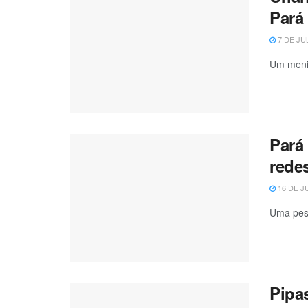
Pará
7 DE JU
Um menin
Pará
redes
16 DE J
Uma pesq
Pipa