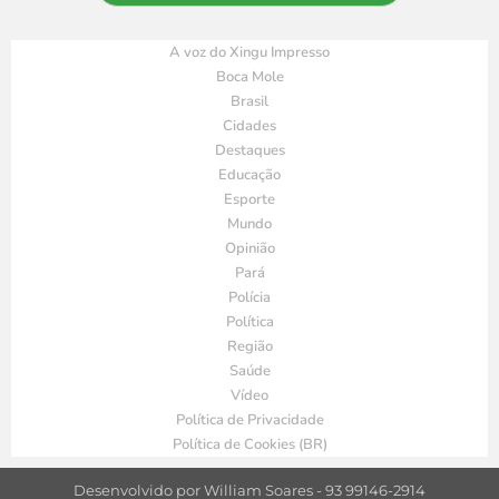
A voz do Xingu Impresso
Boca Mole
Brasil
Cidades
Destaques
Educação
Esporte
Mundo
Opinião
Pará
Polícia
Política
Região
Saúde
Vídeo
Política de Privacidade
Política de Cookies (BR)
Desenvolvido por William Soares - 93 99146-2914