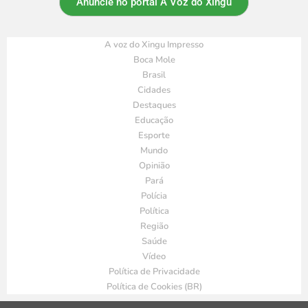
Anuncie no portal A Voz do Xingu
A voz do Xingu Impresso
Boca Mole
Brasil
Cidades
Destaques
Educação
Esporte
Mundo
Opinião
Pará
Polícia
Política
Região
Saúde
Vídeo
Política de Privacidade
Política de Cookies (BR)