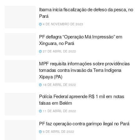
Ibama inicia fiscalização de defeso da pesca, no
Pará
4 DE NOVEMBRO DE 2023
PF deflagra “Operação Má Impressão” em
Xinguara, no Pará
27 DE ABRIL DE 2022
MPF requisita informações sobre providências
tomadas contra invasão da Terra Indígena
Xipaya (PA)
18 DE ABRIL DE 2022
Polícia Federal apreende R$ 1 mil em notas
falsas em Belém
11 DE ABRIL DE 2022
PF faz operação contra garimpo ilegal no Pará
6 DE ABRIL DE 2022