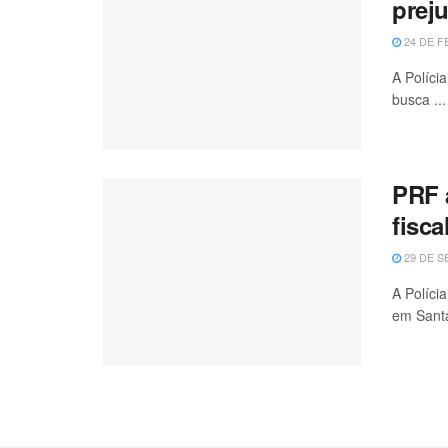
prej
24 DE F
A Políci
busca ...
PRF 
fisca
29 DE S
A Políci
em Santa