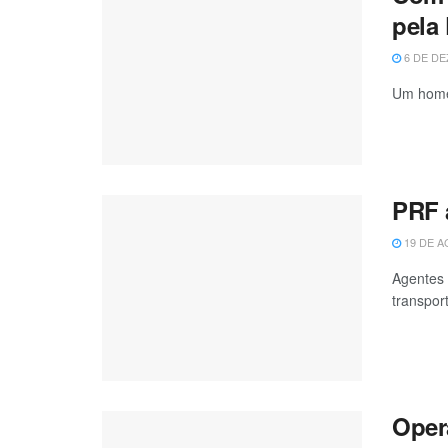
pela
6 DE DE
Um homem
PRF 
19 DE A
Agentes 
transport
Oper