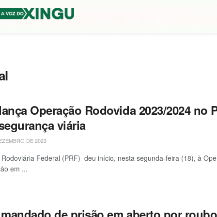
al
lança Operação Rodovida 2023/2024 no Pa
segurança viária
EZEMBRO DE 2023
a Rodoviária Federal (PRF) deu início, nesta segunda-feira (18), à 
ção em ...
mandado de prisão em aberto por roub