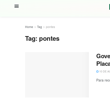
Home
Tag
pontes
Tag:
pontes
Gove
Plac
10 DE A
Para rec