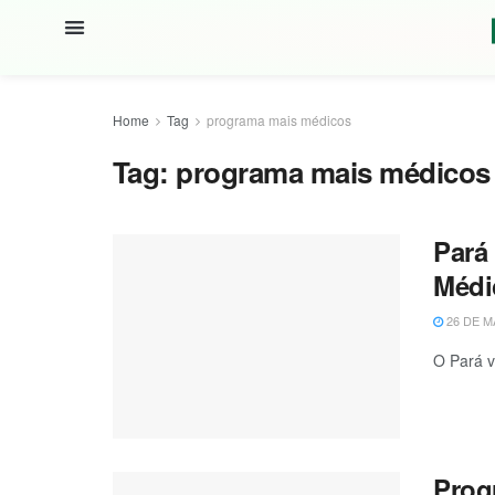
Home
Tag
programa mais médicos
Tag:
programa mais médicos
Pará 
Médi
26 DE M
O Pará v
Prog