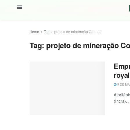
Home
Tag
projeto de mineração Coringa
Tag:
projeto de mineração Co
Empr
royal
9 DE MA
A britân
(Incra), .