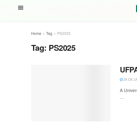
Home
Tag
PS2025
Tag:
PS2025
UFPA 
24 DE J
A Univer
...