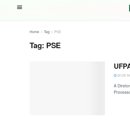
Home
Tag
PSE
Tag:
PSE
UFPA
30 DE N
A Direto
Processo