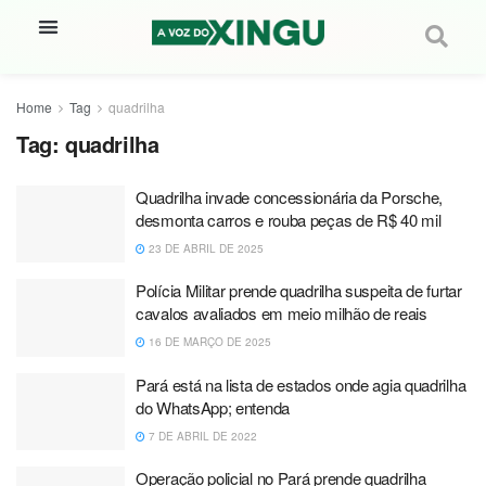
Home
Tag
quadrilha
Tag:
quadrilha
Quadrilha invade concessionária da Porsche,
desmonta carros e rouba peças de R$ 40 mil
23 DE ABRIL DE 2025
Polícia Militar prende quadrilha suspeita de furtar
cavalos avaliados em meio milhão de reais
16 DE MARÇO DE 2025
Pará está na lista de estados onde agia quadrilha
do WhatsApp; entenda
7 DE ABRIL DE 2022
Operação policial no Pará prende quadrilha