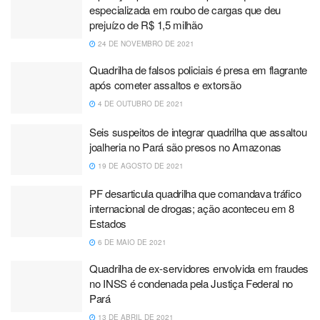
especializada em roubo de cargas que deu
prejuízo de R$ 1,5 milhão
24 DE NOVEMBRO DE 2021
Quadrilha de falsos policiais é presa em flagrante
após cometer assaltos e extorsão
4 DE OUTUBRO DE 2021
Seis suspeitos de integrar quadrilha que assaltou
joalheria no Pará são presos no Amazonas
19 DE AGOSTO DE 2021
PF desarticula quadrilha que comandava tráfico
internacional de drogas; ação aconteceu em 8
Estados
6 DE MAIO DE 2021
Quadrilha de ex-servidores envolvida em fraudes
no INSS é condenada pela Justiça Federal no
Pará
13 DE ABRIL DE 2021