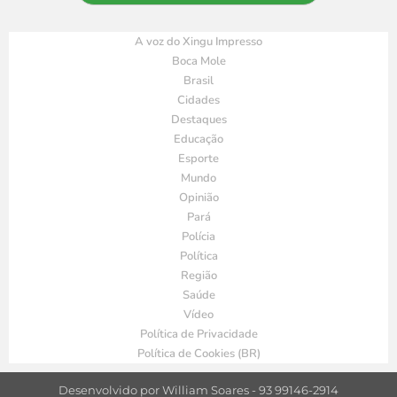
A voz do Xingu Impresso
Boca Mole
Brasil
Cidades
Destaques
Educação
Esporte
Mundo
Opinião
Pará
Polícia
Política
Região
Saúde
Vídeo
Política de Privacidade
Política de Cookies (BR)
Desenvolvido por William Soares - 93 99146-2914