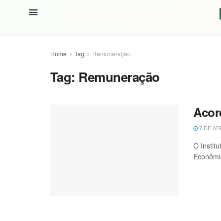
Home
Tag
Remuneração
Tag:
Remuneração
Acor
7 DE AB
O Instit
Econômic