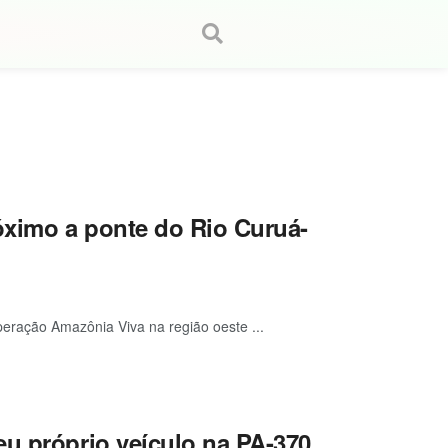
róximo a ponte do Rio Curuá-
peração Amazônia Viva na região oeste ...
u próprio veículo na PA-370,