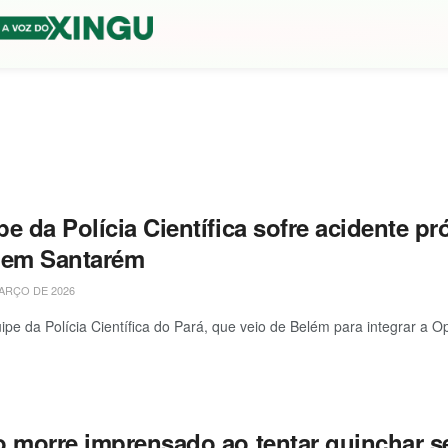
e da Polícia Científica sofre acidente p
 em Santarém
ARÇO DE 2026
pe da Polícia Científica do Pará, que veio de Belém para integrar a O
o morre imprensado ao tentar guinchar se