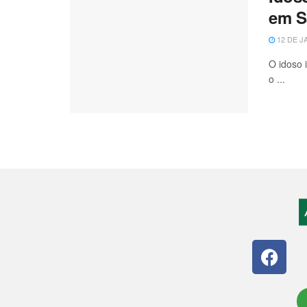
em S
12 DE J
O idoso 
o ...