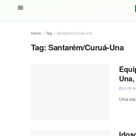
Home
Tag
Santarém/Curuá-Una
Tag:
Santarém/Curuá-Una
Equip
Una,
24 DE M
Uma equi
Idos