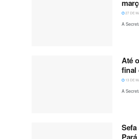
març
27 DE M
A Secret
Até 
final
13 DE M
A Secret
Sefa
Pará