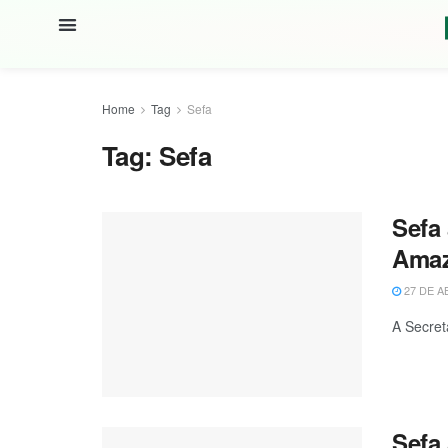
Home
Tag
Sefa
Tag:
Sefa
Sefa
Ama
27 DE A
A Secret
Sefa