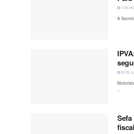
7 DE DE
A Secret
IPVA:
segu
23 DE J
Motorist
...
Sefa
fisca