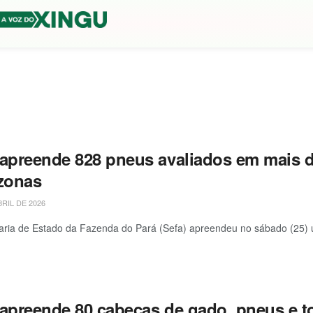
 apreende 828 pneus avaliados em mais d
zonas
BRIL DE 2026
aria de Estado da Fazenda do Pará (Sefa) apreendeu no sábado (25) 
 apreende 80 cabeças de gado, pneus e to