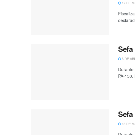
17 DE M
Fiscaliz
declarad
Sefa
6 DE AB
Durante 
PA-150, l
Sefa
13 DE M
Durante 