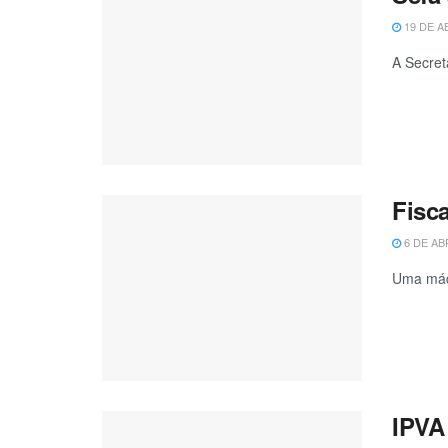
19 DE A
A Secret
Fisc
6 DE AB
Uma máqu
IPVA 