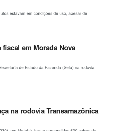
odutos estavam em condições de uso, apesar de
 fiscal em Morada Nova
a Secretaria de Estado da Fazenda (Sefa) na rodovia
haça na rodovia Transamazônica
R-230), em Marabá, foram apreendidas 600 caixas de