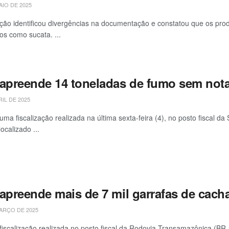
AIO DE 2025
ação identificou divergências na documentação e constatou que os pr
os como sucata. ...
 apreende 14 toneladas de fumo sem nota
RIL DE 2025
uma fiscalização realizada na última sexta-feira (4), no posto fiscal d
ocalizado ...
 apreende mais de 7 mil garrafas de cac
ARÇO DE 2025
fiscalização realizada no posto fiscal da Rodovia Transamazônica (B