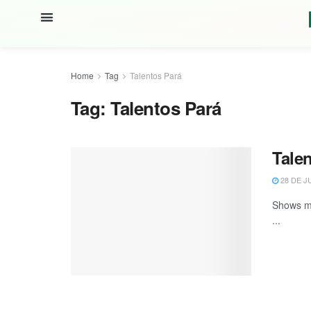
Home
Tag
Talentos Pará
Tag:
Talentos Pará
Tale
28 DE J
Shows mu
...