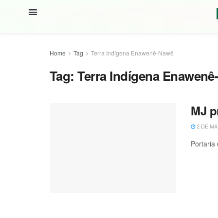
Home
Tag
Terra Indígena Enawenê-Nawê
Tag:
Terra Indígena Enawen
MJ p
2 DE MA
Portaria