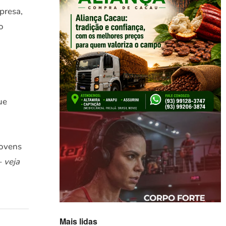
presa,
o
ue
jovens
–
veja
Mais lidas