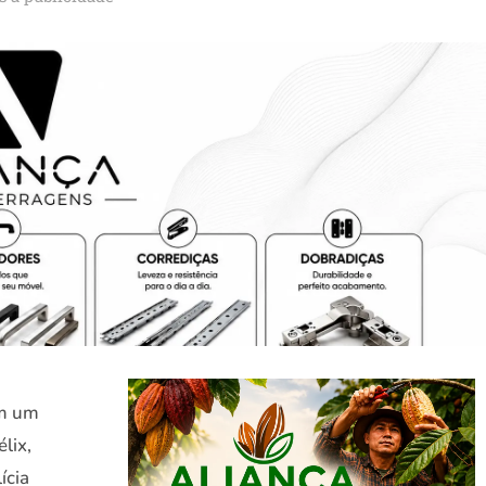
em um
lix,
ícia