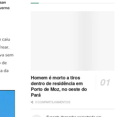
san
verno
 caiu
rear.
ava sem
o de
sa da
Homem é morto a tiros
dentro de residência em
Porto de Moz, no oeste do
Pará
0 COMPARTILHAMENTOS