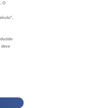
. O
ículo”,
nduzido
l deve