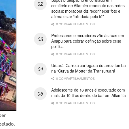
Suposto despacho encontrado em
cemitério de Altamira repercute nas redes
sociais; moradora diz reconhecer foto e
afirma estar “blindada pela fé”
0 COMPARTILHAMENTOS
Professores e moradores vão às ruas em
Anapu para cobrar definição sobre crise
política
0 COMPARTILHAMENTOS
Uruará: Carreta carregada de arroz tomba
na “Curva da Morte” da Transuruará
0 COMPARTILHAMENTOS
Adolescente de 16 anos é executado com
mais de 10 tiros dentro de bar em Altamira
0 COMPARTILHAMENTOS
ber
pelado.