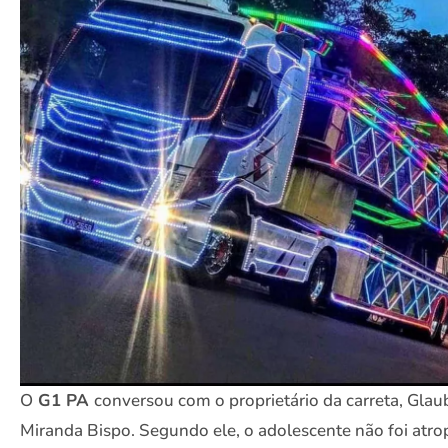
O
G1 PA
conversou com o proprietário da carreta, Glau
Miranda Bispo. Segundo ele, o adolescente não foi atro