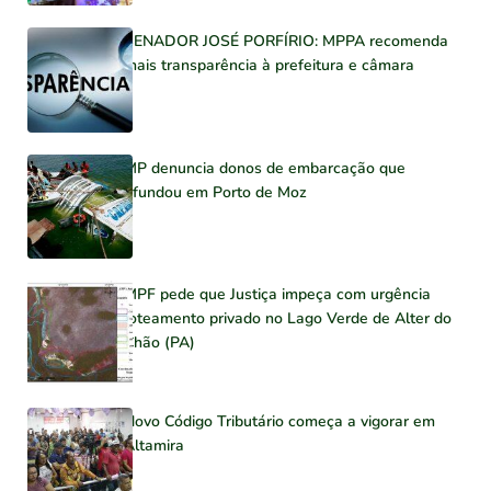
SENADOR JOSÉ PORFÍRIO: MPPA recomenda
mais transparência à prefeitura e câmara
MP denuncia donos de embarcação que
afundou em Porto de Moz
MPF pede que Justiça impeça com urgência
loteamento privado no Lago Verde de Alter do
Chão (PA)
Novo Código Tributário começa a vigorar em
Altamira