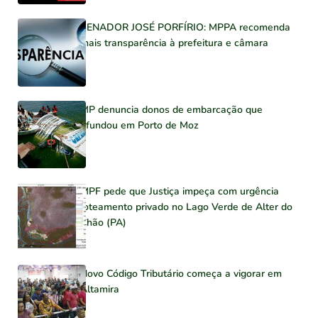
SENADOR JOSÉ PORFÍRIO: MPPA recomenda
mais transparência à prefeitura e câmara
MP denuncia donos de embarcação que
afundou em Porto de Moz
MPF pede que Justiça impeça com urgência
loteamento privado no Lago Verde de Alter do
Chão (PA)
Novo Código Tributário começa a vigorar em
Altamira