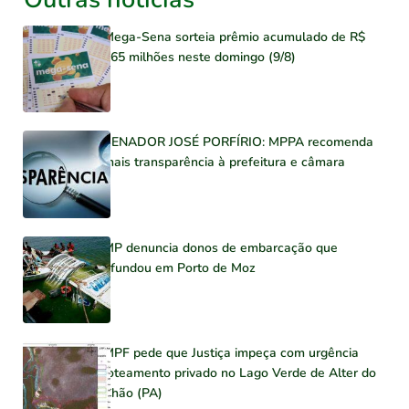
Mega-Sena sorteia prêmio acumulado de R$
165 milhões neste domingo (9/8)
SENADOR JOSÉ PORFÍRIO: MPPA recomenda
mais transparência à prefeitura e câmara
MP denuncia donos de embarcação que
afundou em Porto de Moz
MPF pede que Justiça impeça com urgência
loteamento privado no Lago Verde de Alter do
Chão (PA)