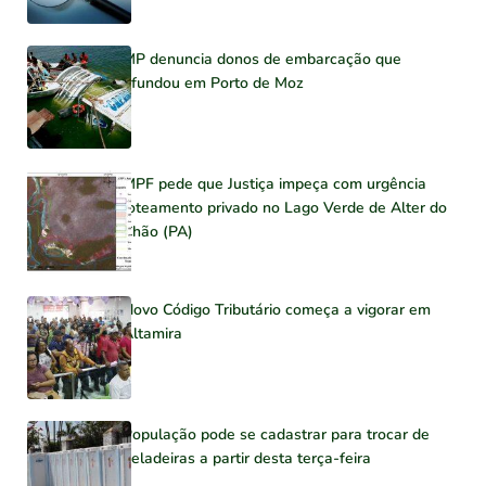
MP denuncia donos de embarcação que
afundou em Porto de Moz
MPF pede que Justiça impeça com urgência
loteamento privado no Lago Verde de Alter do
Chão (PA)
Novo Código Tributário começa a vigorar em
Altamira
População pode se cadastrar para trocar de
geladeiras a partir desta terça-feira