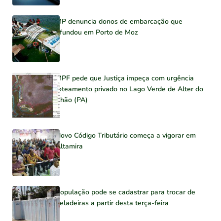
MP denuncia donos de embarcação que
afundou em Porto de Moz
MPF pede que Justiça impeça com urgência
loteamento privado no Lago Verde de Alter do
Chão (PA)
Novo Código Tributário começa a vigorar em
Altamira
População pode se cadastrar para trocar de
geladeiras a partir desta terça-feira