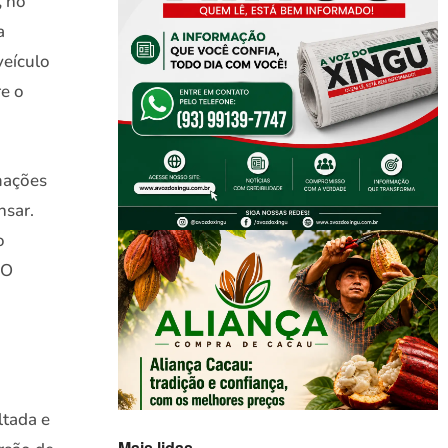
,
no
a
veículo
re o
mações
nsar.
o
 O
ltada e
Mais lidas