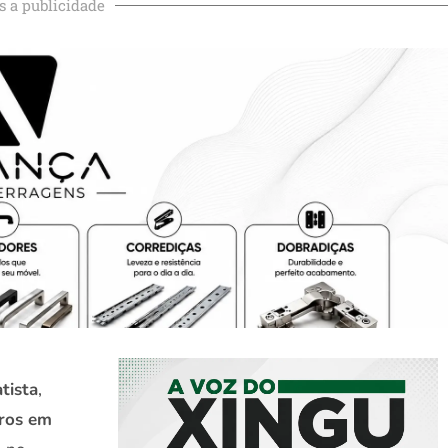
s a publicidade
tista
,
iros em