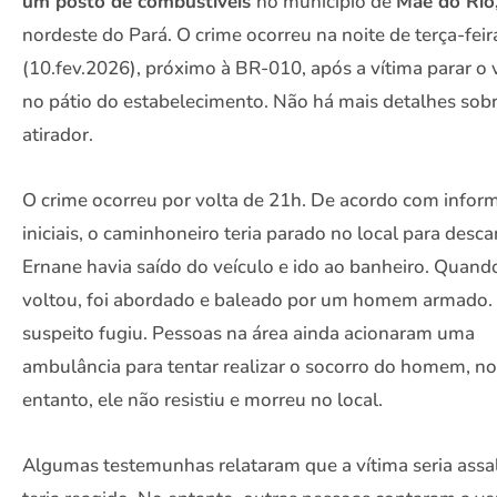
um posto de combustíveis
no município de
Mãe do Rio
nordeste do Pará. O crime ocorreu na noite de terça-feir
(10.fev.2026), próximo à BR-010, após a vítima parar o 
no pátio do estabelecimento. Não há mais detalhes sob
atirador.
O crime ocorreu por volta de 21h. De acordo com infor
iniciais, o caminhoneiro teria parado no local para desca
Ernane havia saído do veículo e ido ao banheiro. Quand
voltou, foi abordado e baleado por um homem armado.
suspeito fugiu. Pessoas na área ainda acionaram uma
ambulância para tentar realizar o socorro do homem, no
entanto, ele não resistiu e morreu no local.
Algumas testemunhas relataram que a vítima seria assa