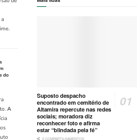
rsão de
 a
rime.
s
em
e do
Suposto despacho
ra
encontrado em cemitério de
ato.
A
Altamira repercute nas redes
sociais; moradora diz
cia
reconhecer foto e afirma
tos
estar “blindada pela fé”
tuto
0 COMPARTILHAMENTOS