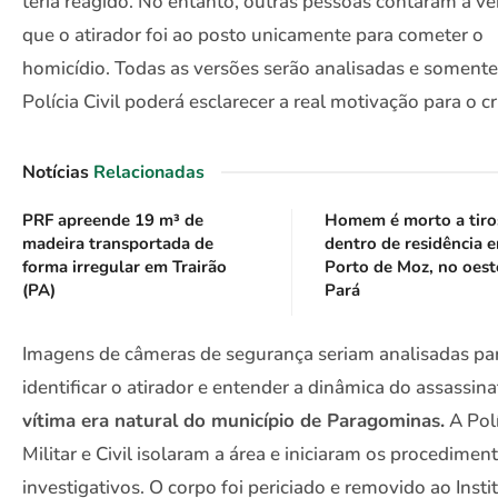
teria reagido. No entanto, outras pessoas contaram a ve
que o atirador foi ao posto unicamente para cometer o
homicídio. Todas as versões serão analisadas e somente
Polícia Civil poderá esclarecer a real motivação para o c
Notícias
Relacionadas
PRF apreende 19 m³ de
Homem é morto a tiro
madeira transportada de
dentro de residência 
forma irregular em Trairão
Porto de Moz, no oest
(PA)
Pará
Imagens de câmeras de segurança seriam analisadas pa
identificar o atirador e entender a dinâmica do assassin
vítima era natural do município de Paragominas.
A Polí
Militar e Civil isolaram a área e iniciaram os procedimen
investigativos. O corpo foi periciado e removido ao Insti