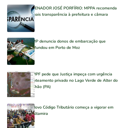
SENADOR JOSÉ PORFÍRIO: MPPA recomenda
mais transparência à prefeitura e câmara
MP denuncia donos de embarcação que
afundou em Porto de Moz
MPF pede que Justiça impeça com urgência
loteamento privado no Lago Verde de Alter do
Chão (PA)
Novo Código Tributário começa a vigorar em
Altamira