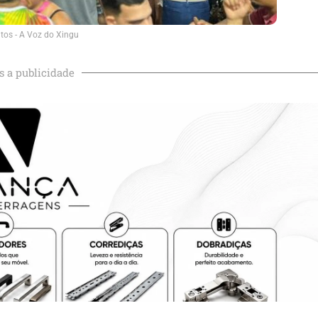
tos - A Voz do Xingu
s a publicidade