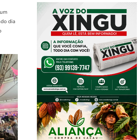
 um
ndo dia
o