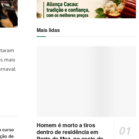
Mais lidas
otaram
es mais
arnaval
Homem é morto a tiros
a curso
dentro de residência em
ação de
Porto de Moz, no oeste do