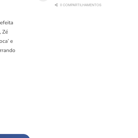
0 COMPARTILHAMENTOS
efeita
, Zé
oca’ e
errando