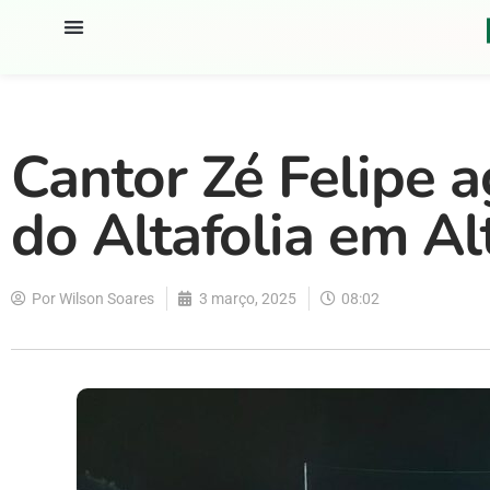
Cantor Zé Felipe a
do Altafolia em Al
Por
Wilson Soares
3 março, 2025
08:02