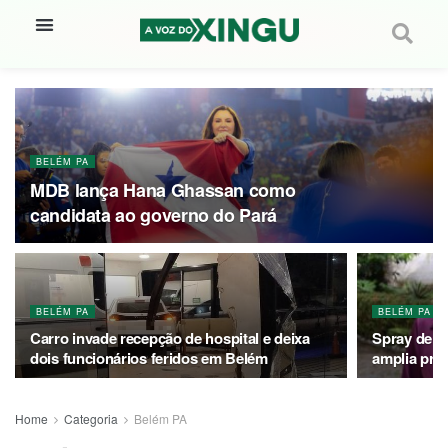
BELÉM PA
MDB lança Hana Ghassan como
candidata ao governo do Pará
BELÉM PA
BELÉM PA
Carro invade recepção de hospital e deixa
Spray de p
dois funcionários feridos em Belém
amplia pro
Home
Categoria
Belém PA