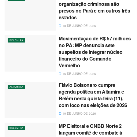
organização criminosa são
presos no Pará e em outros três
estados
18 DE JUNHO DE 2026
Movimentação de R$ 57 milhões
BELÉM PA
no PA: MP denuncia sete
suspeitos de integrar núcleo
financeiro do Comando
Vermelho
16 DE JUNHO DE 2026
Flávio Bolsonaro cumpre
ALTAMIRA
agenda política em Altamira e
Belém nesta quinta-feira (11),
com foco nas eleições de 2026
10 DE JUNHO DE 2026
MP Eleitoral e CNBB Norte 2
BELÉM PA
lançam comitê de combate à