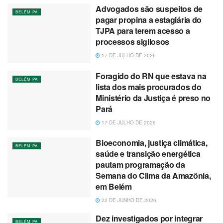
Advogados são suspeitos de
BELÉM PA
pagar propina a estagiária do
TJPA para terem acesso a
processos sigilosos
17 DE JULHO DE 2026
Foragido do RN que estava na
BELÉM PA
lista dos mais procurados do
Ministério da Justiça é preso no
Pará
17 DE JULHO DE 2026
Bioeconomia, justiça climática,
BELÉM PA
saúde e transição energética
pautam programação da
Semana do Clima da Amazônia,
em Belém
22 DE JUNHO DE 2026
Dez investigados por integrar
BELÉM PA