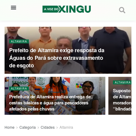
ALTAMIRA
Prefeito de Altamira exige resposta da
Águas do Pará sobre extravasamento
de esgoto
ALTAMIRA
ALTAMIRA
Suposto de
Prefeitura de Altamira realiza entrega de
de Altamira
cestas básicas e água para pescadores
moradora di
afetados pelas chuvas
“blindada p
Home
Categoria
Cidades
Altamira