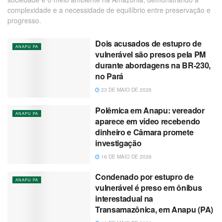
complexidade e a necessidade de equilíbrio entre preservação e
progresso.
Dois acusados de estupro de
ANAPU PA
vulnerável são presos pela PM
durante abordagens na BR-230,
no Pará
23 DE MAIO DE 2026
Polêmica em Anapu: vereador
ANAPU PA
aparece em vídeo recebendo
dinheiro e Câmara promete
investigação
16 DE MAIO DE 2026
Condenado por estupro de
ANAPU PA
vulnerável é preso em ônibus
interestadual na
Transamazônica, em Anapu (PA)