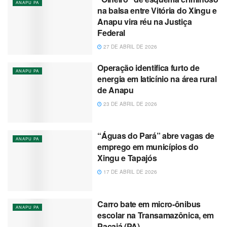
ANAPU PA
na balsa entre Vitória do Xingu e
Anapu vira réu na Justiça
Federal
27 DE ABRIL DE 2026
Operação identifica furto de
ANAPU PA
energia em laticínio na área rural
de Anapu
23 DE ABRIL DE 2026
“Águas do Pará” abre vagas de
ANAPU PA
emprego em municípios do
Xingu e Tapajós
17 DE ABRIL DE 2026
Carro bate em micro-ônibus
ANAPU PA
escolar na Transamazônica, em
Pacajá (PA)