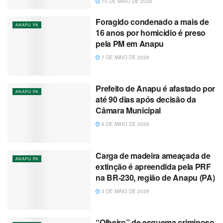
10 DE MAIO DE 2026
Foragido condenado a mais de
ANAPU PA
16 anos por homicídio é preso
pela PM em Anapu
7 DE MAIO DE 2026
Prefeito de Anapu é afastado por
ANAPU PA
até 90 dias após decisão da
Câmara Municipal
6 DE MAIO DE 2026
Carga de madeira ameaçada de
ANAPU PA
extinção é apreendida pela PRF
na BR-230, região de Anapu (PA)
5 DE MAIO DE 2026
“Olheiro” de esquema criminoso