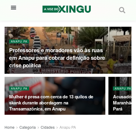
ANAPU PA
Professores e moradores vão às ruas
em Anapu para cobrar definição sobre
crise política
ANAPU PA
ANAPU PA
Mulher é presa com cerca de 13 quilos de
Acusado de
skank durante abordagem na
Maranhão é
Transamazônica, em Anapu
Pará
Home
Categoria
Cidades
Anapu PA