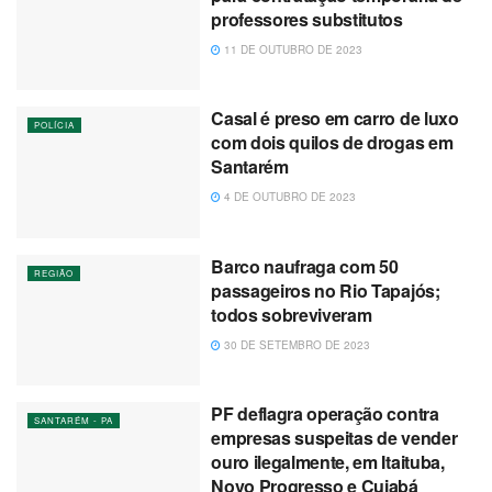
professores substitutos
11 DE OUTUBRO DE 2023
Casal é preso em carro de luxo
POLÍCIA
com dois quilos de drogas em
Santarém
4 DE OUTUBRO DE 2023
Barco naufraga com 50
REGIÃO
passageiros no Rio Tapajós;
todos sobreviveram
30 DE SETEMBRO DE 2023
PF deflagra operação contra
SANTARÉM - PA
empresas suspeitas de vender
ouro ilegalmente, em Itaituba,
Novo Progresso e Cuiabá