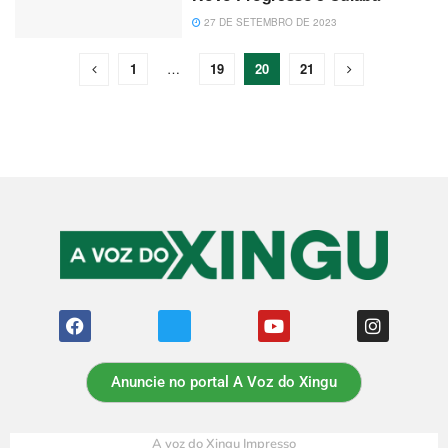
27 DE SETEMBRO DE 2023
1
…
19
20
21
Anuncie no portal A Voz do Xingu
A voz do Xingu Impresso