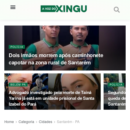
POLÍCIA
Dois irmãos morrem após caminhonete
capotar na zona rural de Santarém
BELÉM PA
POLÍCIA
Advogado investigado pela morte de Tainá
Segundo e 
Yarina já está em unidade prisional de Santa
queda de m
Izabel do Pará
Santarém
Home
Categoria
Cidades
Santarém - PA