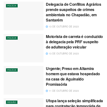
Delegacia de Conflitos Agrários
POLÍCIA
prende suspeitos de crimes
ambientais no Chapadão, em
Santarém
13 DE OUTUBRO DE 2023
Motorista de carreta é conduzido
POLÍCIA
à delegacia pela PRF suspeito
de adulteração veicular
13 DE OUTUBRO DE 2023
Urgente; Preso em Altamira
POLÍCIA
homem que estava hospedado
na casa de Aguinaldo
Promissória
11 DE OUTUBRO DE 2023
Ufopa lança seleção simplificada
REGIÃO
para contratação temporária de