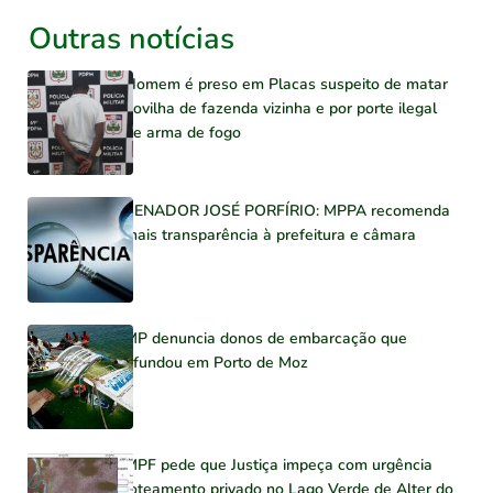
Outras notícias
Homem é preso em Placas suspeito de matar
novilha de fazenda vizinha e por porte ilegal
de arma de fogo
SENADOR JOSÉ PORFÍRIO: MPPA recomenda
mais transparência à prefeitura e câmara
MP denuncia donos de embarcação que
afundou em Porto de Moz
MPF pede que Justiça impeça com urgência
loteamento privado no Lago Verde de Alter do