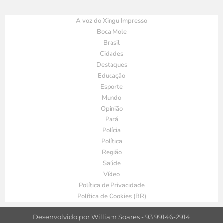
A voz do Xingu Impresso
Boca Mole
Brasil
Cidades
Destaques
Educação
Esporte
Mundo
Opinião
Pará
Polícia
Política
Região
Saúde
Vídeo
Política de Privacidade
Política de Cookies (BR)
Desenvolvido por William Soares - 93 99146-2914