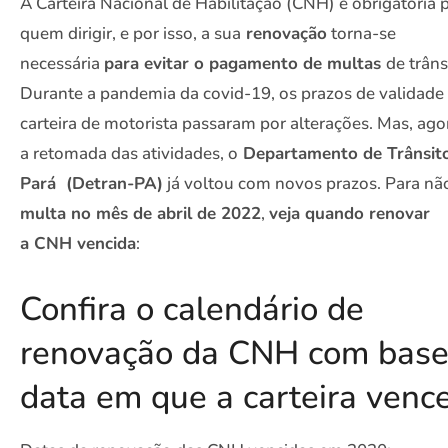
A Carteira Nacional de Habilitação (CNH) é obrigatória 
quem dirigir, e por isso, a sua
renovação
torna-se
necessária
para evitar o pagamento de multas
de trâns
Durante a pandemia da covid-19, os prazos de validade
carteira de motorista passaram por alterações. Mas, ago
a retomada das atividades, o
Departamento de Trânsit
Pará (Detran-PA)
já voltou com novos prazos. Para n
multa no mês de abril de 2022
,
veja quando renovar
a CNH vencida
:
Confira o calendário de
renovação da CNH com base
data em que a carteira venc