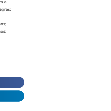
om a
egras:
nos
;
nos
;