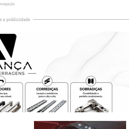
ivulgação
s a publicidade