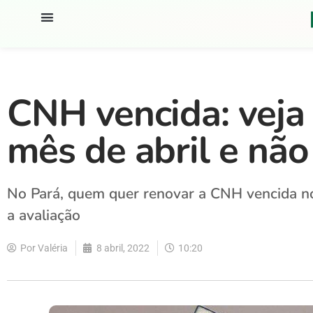
CNH vencida: veja
mês de abril e nã
No Pará, quem quer renovar a CNH vencida no
a avaliação
Por
Valéria
8 abril, 2022
10:20