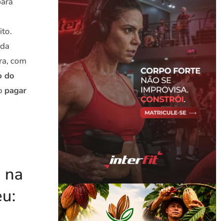
para
ito.
 da
ra, com
o do
ão
pagar
 na
eu: