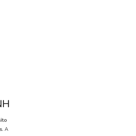
CNH
ito
s
. A