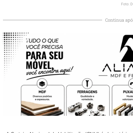
Foto: D
Continua apó