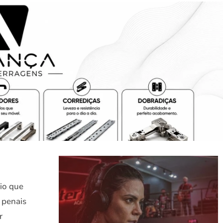
rio que
s penais
r