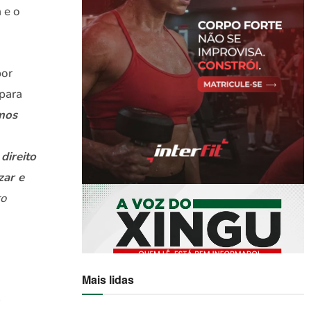
 e o
por
 para
mos
direito
zar e
ro
Mais lidas