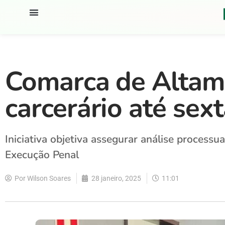
Comarca de Altami
carcerário até sext
Iniciativa objetiva assegurar análise processu
Execução Penal
Por
Wilson Soares
28 janeiro, 2025
11:01