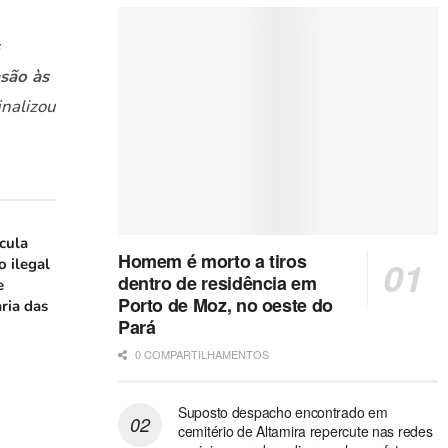
asão às
inalizou
icula
Homem é morto a tiros
o ilegal
dentro de residência em
e
Porto de Moz, no oeste do
ria das
Pará
0 COMPARTILHAMENTOS
Suposto despacho encontrado em
cemitério de Altamira repercute nas redes